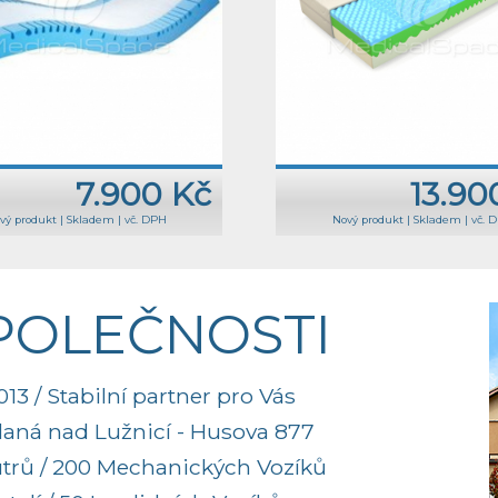
7.900 Kč
13.90
vý produkt
|
Skladem
|
vč. DPH
Nový produkt
|
Skladem
|
vč. 
SPOLEČNOSTI
13 / Stabilní partner pro Vás
aná nad Lužnicí - Husova 877
útrů / 200 Mechanických Vozíků