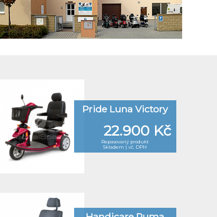
Pride Luna Victory
22.900 Kč
Repasovaný produkt
Skladem | vč. DPH
Handicare Puma