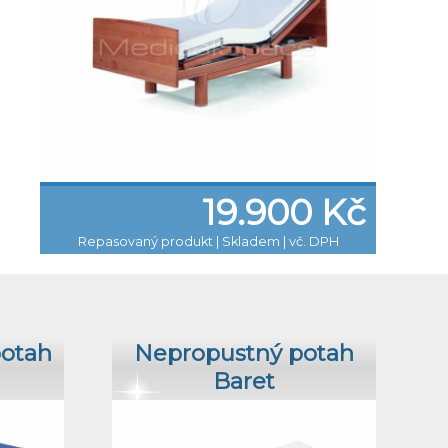
19.900 Kč
Repasovaný produkt
|
Skladem | vč. DPH
potah
Nepropustný potah
Baret