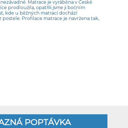
ě nezávadné. Matrace je vyráběna v České
ce prodloužila, opatřili jsme ji bočním
ast, kde u běžných matrací dochází
ostele. Profilace matrace je navržena tak,
AZNÁ POPTÁVKA