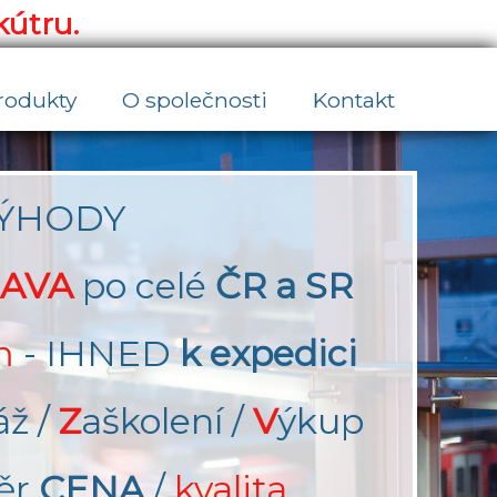
kútru.
rodukty
O společnosti
Kontakt
ÝHODY
AVA
po celé
ČR a SR
m
- IHNED
k expedici
áž /
Z
aškolení /
V
ýkup
ěr
CENA
/
kvalita