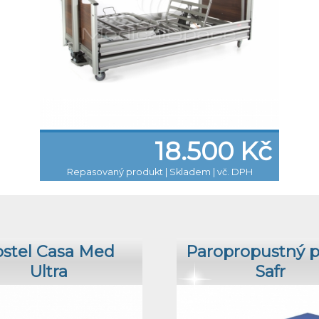
18.500 Kč
Repasovaný produkt
|
Skladem | vč. DPH
stel Casa Med
Paropropustný 
Ultra
Safr