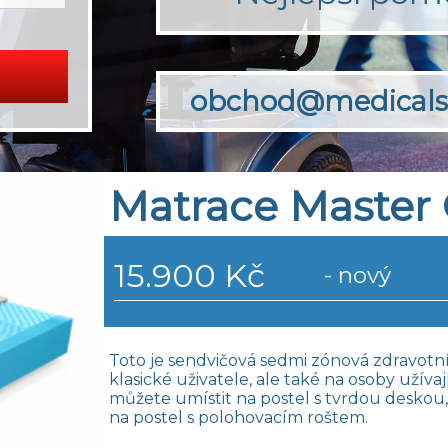
obchod@medicals
Matrace Master
15.900 Kč
- nový
Toto je sendvičová sedmi zónová zdravotní 
klasické uživatele, ale také na osoby užíva
můžete umístit na postel s tvrdou deskou,
na postel s polohovacím roštem.