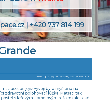
pace.cz
|
+420 737 814 199
 Grande
Pozn.: * | Ceny jsou uvedeny včetně 21% DPH.
matrace, při jejíž vývoji bylo myšleno na
jící zdravotní polohovací lůžka. Matraci tak
 postel s laťovým i lamelovým roštem ale také