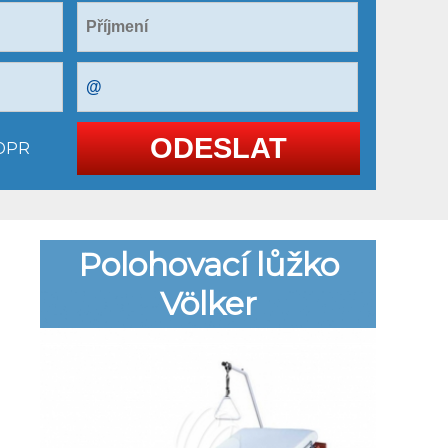
GDPR
Polohovací lůžko
Völker