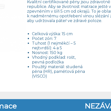
Kvalitní certifikované pěny jsou zdravotn
republice. Aby se životnost matrace ještě ví
zpevněním v šíři 5 cm od okrajů. To je obl
k nadměrnému opotřebení vinou slézání z p
aby udržovala páteř ve zdravé poloze.
Celková výška: 15 cm
Počet zón: 7
Tuhost (1 nejměkčí – 5
nejtvrdší): 4 a 5
Nosnost: 150 kg
Vhodný podklad: rošt,
pevná podložka
Použitý materiál: studená
pěna (HR), paměťová pěna
(VISCO)
rmace
NEZÁV