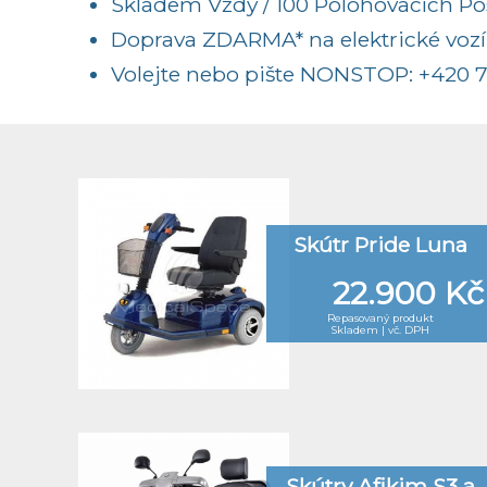
Skladem Vždy / 100 Polohovacích Post
Doprava ZDARMA* na elektrické vozí
Volejte nebo pište NONSTOP:
+420 7
Skútr Pride Luna
22.900 Kč
Repasovaný produkt
Skladem | vč. DPH
Skútry Afikim S3 a