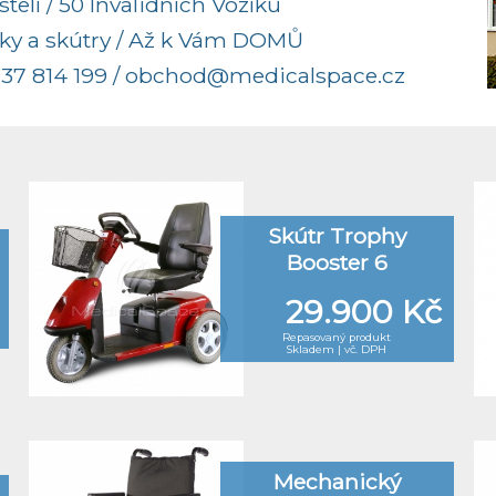
elí / 50 Invalidních Vozíků
ky a skútry / Až k Vám DOMŮ
37 814 199
/
obchod@medicalspace.cz
Skútr Trophy
Booster 6
29.900 Kč
Repasovaný produkt
Skladem | vč. DPH
Mechanický