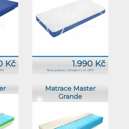
0 Kč
1.990 Kč
DPH
Nový produkt
|
Skladem
|
vč. DPH
er
Matrace Master
Grande