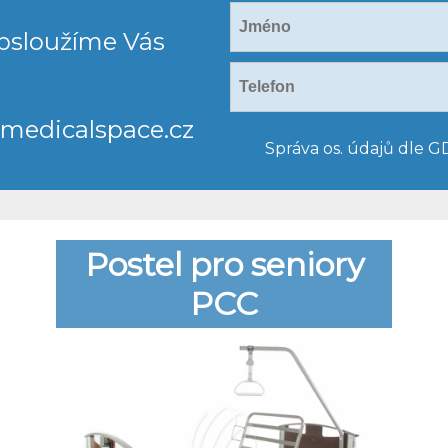
obsloužíme Vás
edicalspace.cz
Správa os. údajů dle 
Postel pro seniory
PCC