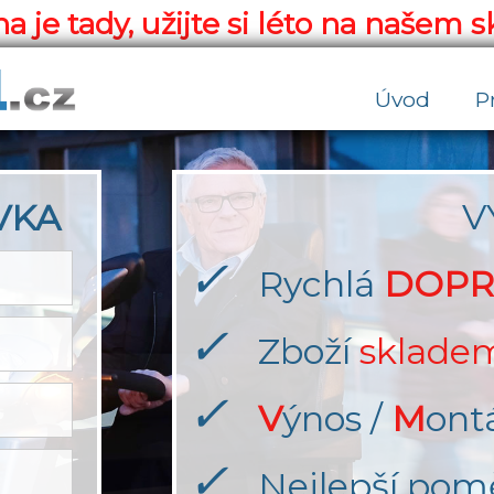
a je tady, užijte si léto na našem s
Úvod
P
V
VKA
✓
Rychlá
DOPR
✓
Zboží
sklade
✓
V
ýnos /
M
ont
✓
Nejlepší pom