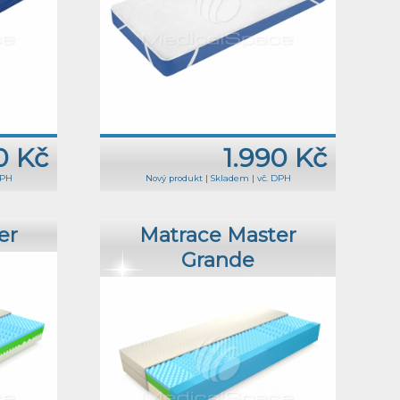
0 Kč
1.990 Kč
DPH
Nový produkt
|
Skladem
|
vč. DPH
er
Matrace Master
Grande