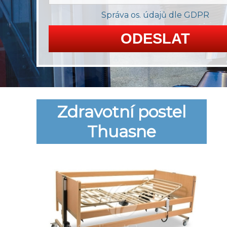
Správa os. údajů dle GDPR
Zdravotní postel
Thuasne