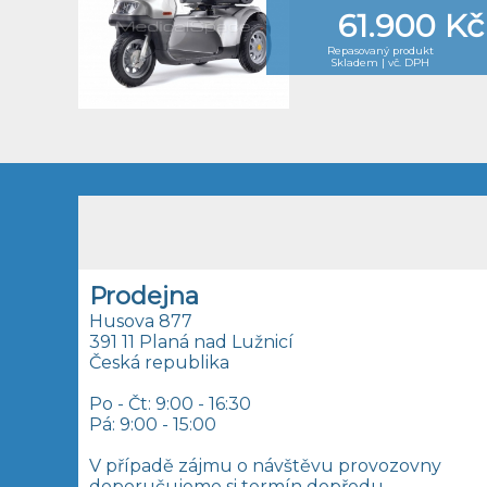
61.900 Kč
Repasovaný produkt
Skladem | vč. DPH
Prodejna
Husova 877
391 11 Planá nad Lužnicí
Česká republika
Po - Čt: 9:00 - 16:30
Pá: 9:00 - 15:00
V případě zájmu o návštěvu provozovny
doporučujeme si termín dopředu