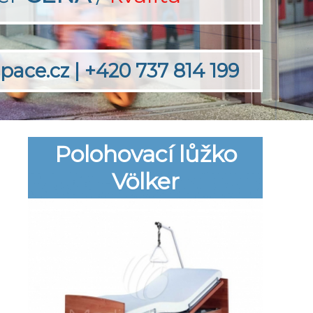
pace.cz
|
+420 737 814 199
Polohovací lůžko
Völker