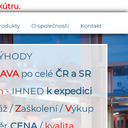
kútru.
rodukty
O společnosti
Kontakt
ÝHODY
AVA
po celé
ČR a SR
m
- IHNED
k expedici
áž /
Z
aškolení /
V
ýkup
ěr
CENA
/
kvalita