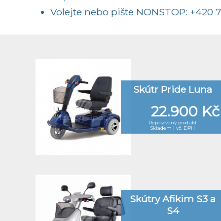
Volejte nebo pište NONSTOP:
+420 7
Skútr Pride Luna
22.900 Kč
Repasovaný produkt
Skladem | vč. DPH
Skútry Afikim S3 a
S4