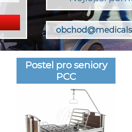
obchod@medicals
Postel pro seniory
PCC