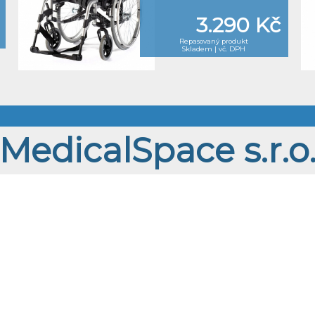
3.290 Kč
Repasovaný produkt
Skladem | vč. DPH
MedicalSpace s.r.o