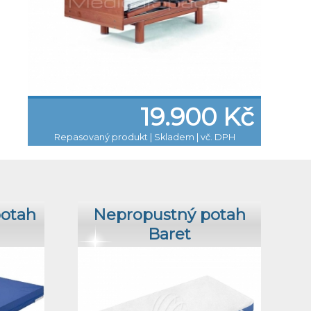
19.900 Kč
Repasovaný produkt
|
Skladem | vč. DPH
potah
Nepropustný potah
Baret