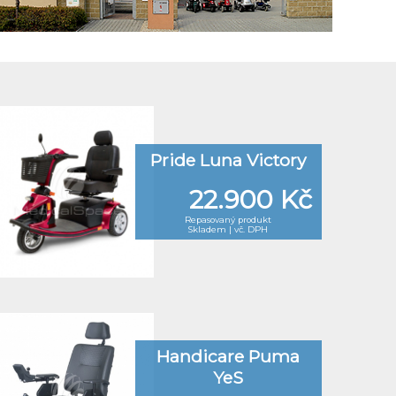
Pride Luna Victory
22.900 Kč
Repasovaný produkt
Skladem | vč. DPH
Handicare Puma
YeS