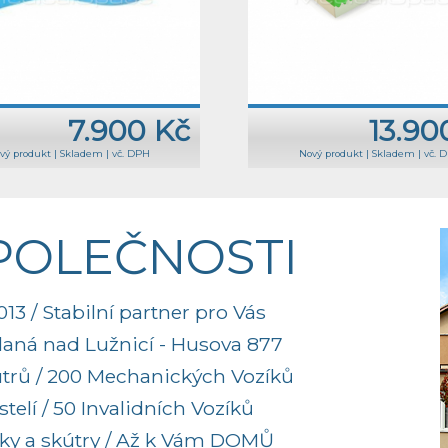
7.900 Kč
13.90
vý produkt
|
Skladem
|
vč. DPH
Nový produkt
|
Skladem
|
vč. 
SPOLEČNOSTI
13 / Stabilní partner pro Vás
aná nad Lužnicí - Husova 877
útrů / 200 Mechanických Vozíků
elí / 50 Invalidních Vozíků
ky a skútry / Až k Vám DOMŮ