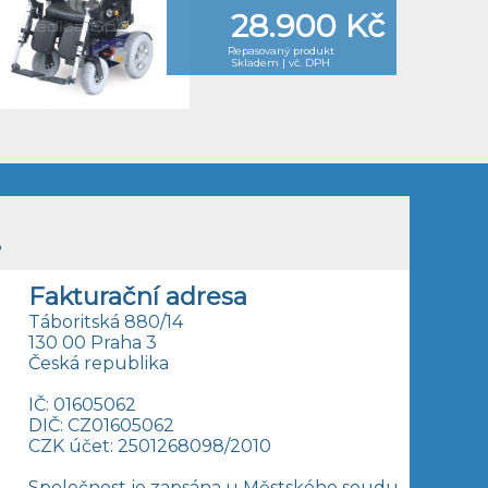
28.900 Kč
Repasovaný produkt
Skladem | vč. DPH
.
Fakturační adresa
Táboritská 880/14
130 00 Praha 3
Česká republika
IČ: 01605062
DIČ: CZ01605062
CZK účet: 2501268098/2010
Společnost je zapsána u Městského soudu