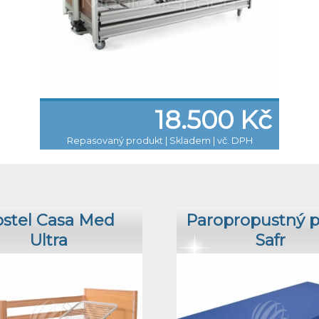
18.500 Kč
Repasovaný produkt
|
Skladem | vč. DPH
stel Casa Med
Paropropustný 
Ultra
Safr