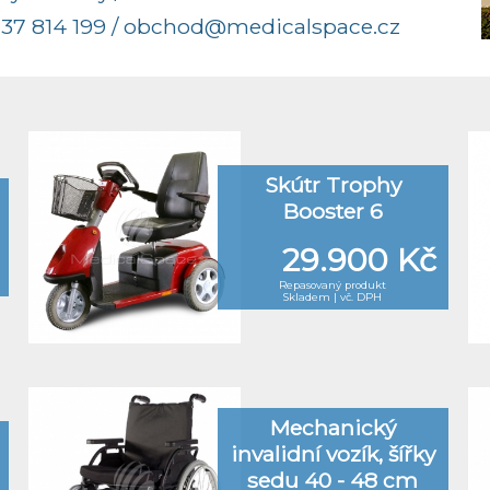
37 814 199
/
obchod@medicalspace.cz
Skútr Trophy
Booster 6
29.900 Kč
Repasovaný produkt
Skladem | vč. DPH
Mechanický
invalidní vozík, šířky
sedu 40 - 48 cm