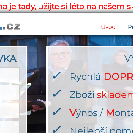
a je tady, užijte si léto na našem s
Úvod
P
V
VKA
✓
Rychlá
DOPR
✓
Zboží
sklade
✓
V
ýnos /
M
ont
✓
Nejlepší pom