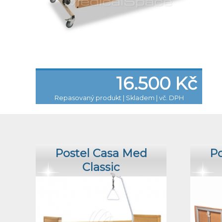
16.500 Kč
Repasovaný produkt
|
Skladem | vč. DPH
Postel Casa Med
Po
Classic