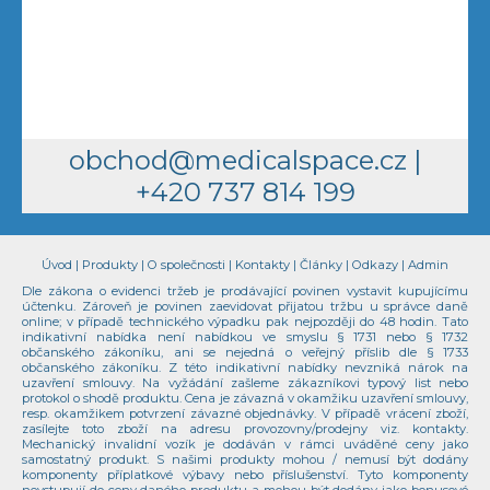
obchod@medicalspace.cz
|
+420 737 814 199
Úvod
|
Produkty
|
O společnosti
|
Kontakty
|
Články
|
Odkazy
|
Admin
Dle zákona o evidenci tržeb je prodávající povinen vystavit kupujícímu
účtenku. Zároveň je povinen zaevidovat přijatou tržbu u správce daně
online; v případě technického výpadku pak nejpozději do 48 hodin. Tato
indikativní nabídka není nabídkou ve smyslu § 1731 nebo § 1732
občanského zákoníku, ani se nejedná o veřejný příslib dle § 1733
občanského zákoníku. Z této indikativní nabídky nevzniká nárok na
uzavření smlouvy. Na vyžádání zašleme zákazníkovi typový list nebo
protokol o shodě produktu. Cena je závazná v okamžiku uzavření smlouvy,
resp. okamžikem potvrzení závazné objednávky. V případě vrácení zboží,
zasílejte toto zboží na adresu provozovny/prodejny viz. kontakty.
Mechanický invalidní vozík je dodáván v rámci uváděné ceny jako
samostatný produkt. S našimi produkty mohou / nemusí být dodány
komponenty příplatkové výbavy nebo příslušenství. Tyto komponenty
nevstupují do ceny daného produktu a mohou být dodány jako bonusové