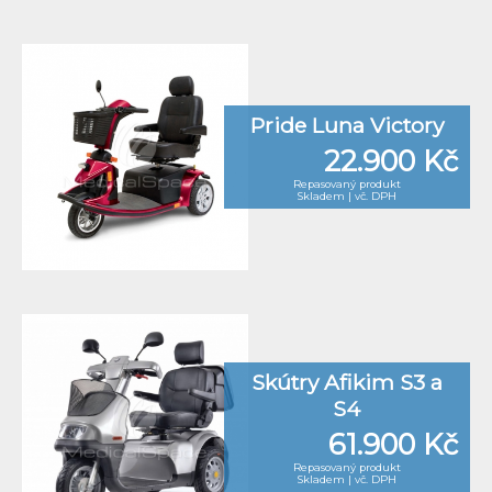
Pride Luna Victory
22.900 Kč
Repasovaný produkt
Skladem | vč. DPH
Skútry Afikim S3 a
S4
61.900 Kč
Repasovaný produkt
Skladem | vč. DPH