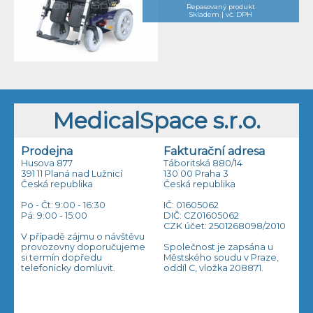
Repasovaný produkt
Skladem | vč. DPH
MedicalSpace s.r.o.
Prodejna
Fakturační adresa
Husova 877
Táboritská 880/14
391 11 Planá nad Lužnicí
130 00 Praha 3
Česká republika
Česká republika
Po - Čt: 9:00 - 16:30
IČ: 01605062
Pá: 9:00 - 15:00
DIČ: CZ01605062
CZK účet: 2501268098/2010
V případě zájmu o návštěvu
provozovny doporučujeme
Společnost je zapsána u
si termín dopředu
Městského soudu v Praze,
telefonicky domluvit.
oddíl C, vložka 208871.