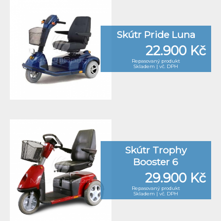
Skútr Pride Luna
22.900 Kč
Repasovaný produkt
Skladem | vč. DPH
Skútr Trophy
Booster 6
29.900 Kč
Repasovaný produkt
Skladem | vč. DPH