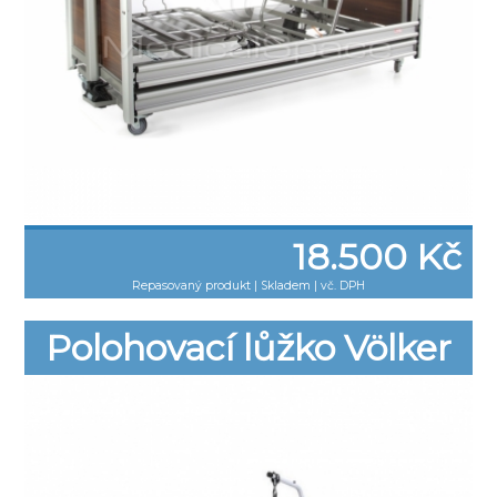
18.500 Kč
Repasovaný produkt
|
Skladem | vč. DPH
Polohovací lůžko Völker