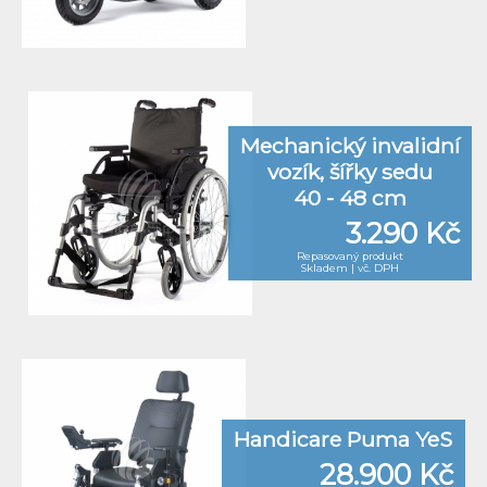
Mechanický invalidní
vozík, šířky sedu
40 - 48 cm
3.290 Kč
Repasovaný produkt
Skladem | vč. DPH
Handicare Puma YeS
28.900 Kč