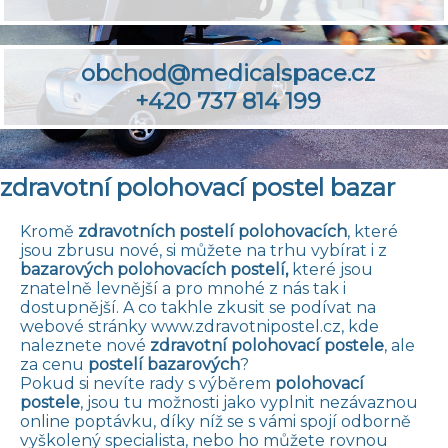
obchod@medicalspace.cz
+420 737 814 199
zdravotní polohovací postel bazar
Kromě
zdravotních postelí polohovacích
, které
jsou zbrusu nové, si můžete na trhu vybírat i z
bazarových polohovacích postelí,
které jsou
znatelně levnější a pro mnohé z nás tak i
dostupnější. A co takhle zkusit se podívat na
webové stránky
www.zdravotnipostel.cz
, kde
naleznete nové
zdravotní polohovací postele
, ale
za cenu
postelí bazarových
?
Pokud si nevíte rady s výběrem
polohovací
postele
, jsou tu možnosti jako vyplnit nezávaznou
online poptávku, díky níž se s vámi spojí odborně
vyškolený specialista, nebo ho můžete rovnou