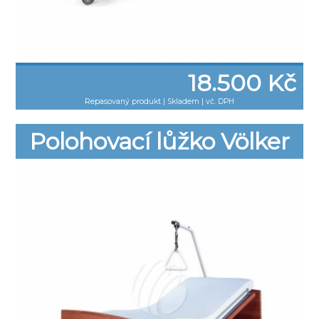
18.500 Kč
Repasovaný produkt
|
Skladem | vč. DPH
Polohovací lůžko Völker