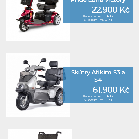
22.900 Kč
Repasovaný produkt
Skladem | vč. DPH
Skútry Afikim S3 a
S4
61.900 Kč
Repasovaný produkt
Skladem | vč. DPH