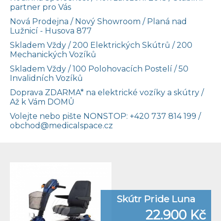
partner pro Vás
Nová Prodejna / Nový Showroom / Planá nad
Lužnicí - Husova 877
Skladem Vždy / 200 Elektrických Skútrů / 200
Mechanických Vozíků
Skladem Vždy / 100 Polohovacích Postelí / 50
Invalidních Vozíků
Doprava ZDARMA* na elektrické vozíky a skútry /
Až k Vám DOMŮ
Volejte nebo pište NONSTOP:
+420 737 814 199
/
obchod@medicalspace.cz
Skútr Pride Luna
22.900 Kč