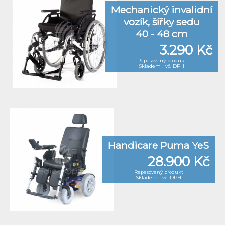
Mechanický invalidní
vozík, šířky sedu
40 - 48 cm
3.290 Kč
Repasovaný produkt
Skladem | vč. DPH
Handicare Puma YeS
28.900 Kč
Repasovaný produkt
Skladem | vč. DPH