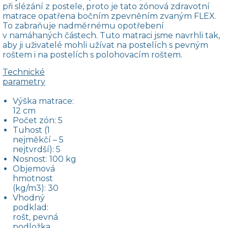
při slézání z postele, proto je tato zónová zdravotní
matrace opatřena bočním zpevněním zvaným FLEX.
To zabraňuje nadměrnému opotřebení
v namáhaných částech. Tuto matraci jsme navrhli tak,
aby ji uživatelé mohli užívat na postelích s pevným
roštem i na postelích s polohovacím roštem.
Technické
parametry
Výška matrace:
12 cm
Počet zón: 5
Tuhost (1
nejměkčí – 5
nejtvrdší): 5
Nosnost: 100 kg
Objemová
hmotnost
(kg/m3): 30
Vhodný
podklad:
rošt, pevná
podložka