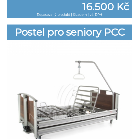
16.500 Kč
Repasovaný produkt
|
Skladem | vč. DPH
Postel pro seniory PCC