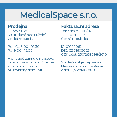
MedicalSpace s.r.o.
Prodejna
Fakturační adresa
Husova 877
Táboritská 880/14
391 11 Planá nad Lužnicí
130 00 Praha 3
Česká republika
Česká republika
Po - Čt: 9:00 - 16:30
IČ: 01605062
Pá: 9:00 - 15:00
DIČ: CZ01605062
CZK účet: 2501268098/2010
V případě zájmu o návštěvu
provozovny doporučujeme
Společnost je zapsána u
si termín dopředu
Městského soudu v Praze,
telefonicky domluvit.
oddíl C, vložka 208871.