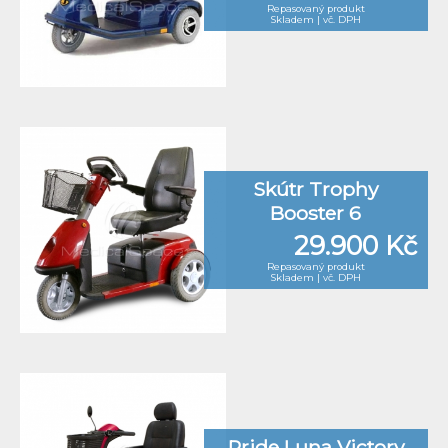
Repasovaný produkt
Skladem | vč. DPH
Skútr Trophy
Booster 6
29.900 Kč
Repasovaný produkt
Skladem | vč. DPH
Pride Luna Victory