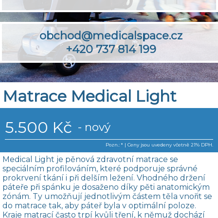
obchod@medicalspace.cz
+420 737 814 199
Matrace Medical Light
5.500 Kč
- nový
Pozn.: * | Ceny jsou uvedeny včetně 21% DPH.
Medical Light je pěnová zdravotní matrace se
speciálním profilováním, které podporuje správné
prokrvení tkání i při delším ležení. Vhodného držení
páteře při spánku je dosaženo díky pěti anatomickým
zónám. Ty umožňují jednotlivým částem těla vnořit se
do matrace tak, aby páteř byla v optimální poloze.
Kraje matrací často trpí kvůli tření, k němuž dochází