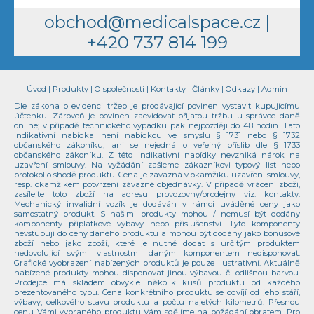
obchod@medicalspace.cz
|
+420 737 814 199
Úvod
|
Produkty
|
O společnosti
|
Kontakty
|
Články
|
Odkazy
|
Admin
Dle zákona o evidenci tržeb je prodávající povinen vystavit kupujícímu
účtenku. Zároveň je povinen zaevidovat přijatou tržbu u správce daně
online; v případě technického výpadku pak nejpozději do 48 hodin. Tato
indikativní nabídka není nabídkou ve smyslu § 1731 nebo § 1732
občanského zákoníku, ani se nejedná o veřejný příslib dle § 1733
občanského zákoníku. Z této indikativní nabídky nevzniká nárok na
uzavření smlouvy. Na vyžádání zašleme zákazníkovi typový list nebo
protokol o shodě produktu. Cena je závazná v okamžiku uzavření smlouvy,
resp. okamžikem potvrzení závazné objednávky. V případě vrácení zboží,
zasílejte toto zboží na adresu provozovny/prodejny viz. kontakty.
Mechanický invalidní vozík je dodáván v rámci uváděné ceny jako
samostatný produkt. S našimi produkty mohou / nemusí být dodány
komponenty příplatkové výbavy nebo příslušenství. Tyto komponenty
nevstupují do ceny daného produktu a mohou být dodány jako bonusové
zboží nebo jako zboží, které je nutné dodat s určitým produktem
nedovolující svými vlastnostmi daným komponentem nedisponovat.
Grafické vyobrazení nabízených produktů je pouze ilustrativní. Aktuálně
nabízené produkty mohou disponovat jinou výbavou či odlišnou barvou.
Prodejce má skladem obvykle několik kusů produktu od každého
prezentovaného typu. Cena konkrétního produktu se odvíjí od jeho stáří,
výbavy, celkového stavu produktu a počtu najetých kilometrů. Přesnou
cenu Vámi vybraného produktu Vám sdělíme na požádání obratem. Pro