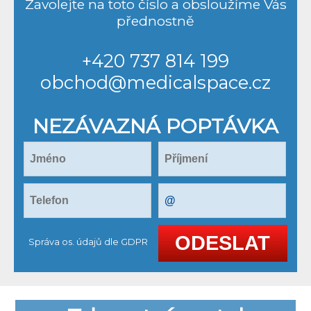
Zavolejte na toto číslo a obsloužíme Vás
přednostně
+420 737 814 199
obchod@medicalspace.cz
NEZÁVAZNÁ POPTÁVKA
Správa os. údajů dle GDPR