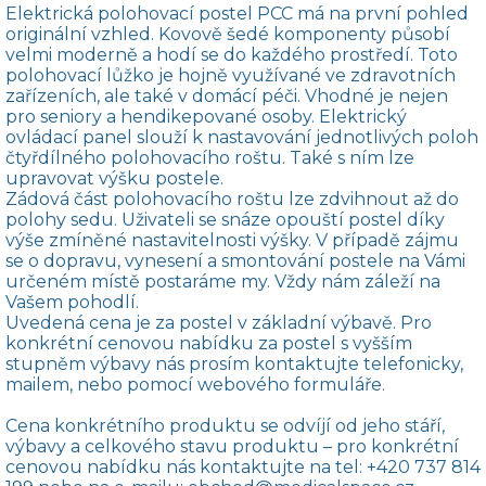
Elektrická polohovací postel PCC má na první pohled
originální vzhled. Kovově šedé komponenty působí
velmi moderně a hodí se do každého prostředí. Toto
polohovací lůžko je hojně využívané ve zdravotních
zařízeních, ale také v domácí péči. Vhodné je nejen
pro seniory a hendikepované osoby. Elektrický
ovládací panel slouží k nastavování jednotlivých poloh
čtyřdílného polohovacího roštu. Také s ním lze
upravovat výšku postele.
Zádová část polohovacího roštu lze zdvihnout až do
polohy sedu. Uživateli se snáze opouští postel díky
výše zmíněné nastavitelnosti výšky. V případě zájmu
se o dopravu, vynesení a smontování postele na Vámi
určeném místě postaráme my. Vždy nám záleží na
Vašem pohodlí.
Uvedená cena je za postel v základní výbavě. Pro
konkrétní cenovou nabídku za postel s vyšším
stupněm výbavy nás prosím kontaktujte telefonicky,
mailem, nebo pomocí webového formuláře.
Cena konkrétního produktu se odvíjí od jeho stáří,
výbavy a celkového stavu produktu – pro konkrétní
cenovou nabídku nás kontaktujte na tel:
+420 737 814