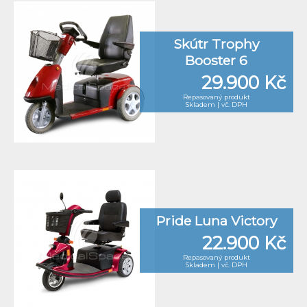
Skútr Trophy
Booster 6
29.900 Kč
Repasovaný produkt
Skladem | vč. DPH
Pride Luna Victory
22.900 Kč
Repasovaný produkt
Skladem | vč. DPH