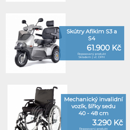
Skútry Afikim S3 a
S4
61.900 Kč
Repasovaný produkt
Skladem | vč. DPH
Mechanický invalidní
vozík, šířky sedu
40 - 48 cm
3.290 Kč
Repasovaný produkt