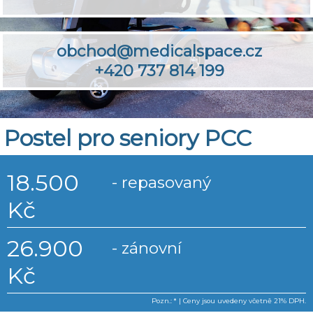
obchod@medicalspace.cz
+420 737 814 199
Postel pro seniory PCC
18.500
- repasovaný
Kč
26.900
- zánovní
Kč
Pozn.: * | Ceny jsou uvedeny včetně 21% DPH.