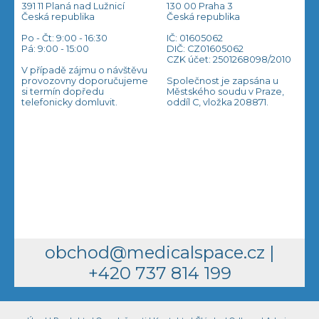
391 11 Planá nad Lužnicí
130 00 Praha 3
Česká republika
Česká republika
Po - Čt: 9:00 - 16:30
IČ: 01605062
Pá: 9:00 - 15:00
DIČ: CZ01605062
CZK účet: 2501268098/2010
V případě zájmu o návštěvu
provozovny doporučujeme
Společnost je zapsána u
si termín dopředu
Městského soudu v Praze,
telefonicky domluvit.
oddíl C, vložka 208871.
obchod@medicalspace.cz
|
+420 737 814 199