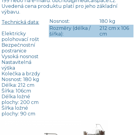
199
nebo na e-mailu:
obchod@medicalspace.cz
.
Uvedená cena produktu platí pro jeho základní
výbavu.
Nosnost:
180 kg
Technická data:
Rozměry (délka /
212 cm x 106
Elektricky
šířka):
cm
polohovací rošt
Bezpečnostní
postranice
Vysoká nosnost
Nastavitelná
výška
Kolečka a brzdy
Nosnost: 180 kg
Délka: 212 cm
Šířka: 106cm
Délka ložné
plochy: 200 cm
Šířka ložné
plochy: 90 cm