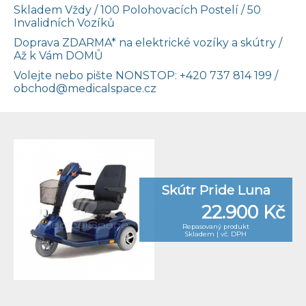
Skladem Vždy / 100 Polohovacích Postelí / 50
Invalidních Vozíků
Doprava ZDARMA* na elektrické vozíky a skútry /
Až k Vám DOMŮ
Volejte nebo pište NONSTOP:
+420 737 814 199
/
obchod@medicalspace.cz
Skútr Pride Luna
22.900 Kč
Repasovaný produkt
Skladem | vč. DPH