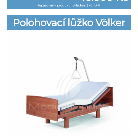
Repasovaný produkt
|
Skladem | vč. DPH
Polohovací lůžko Völker