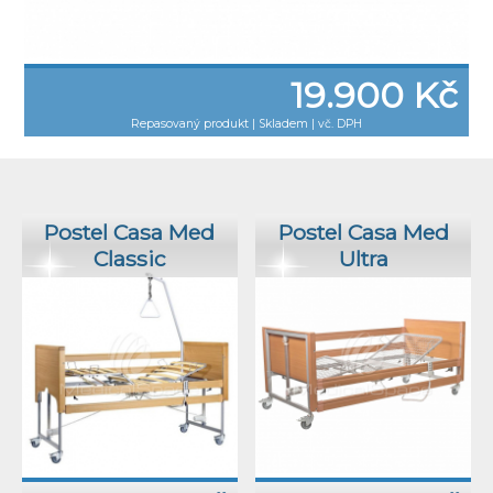
19.900 Kč
Repasovaný produkt
|
Skladem | vč. DPH
Postel Casa Med
Postel Casa Med
Classic
Ultra