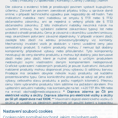
Úvod
|
Produkty
|
O společnosti
|
Kontakty
|
Články
|
Odkazy
|
Admin
Dle zákona o evidenci tržeb je prodávající povinen vystavit kupujícímu
účtenku. Zároveň je povinen zaevidovat přijatou tržbu u správce daně
online; v případě technického výpadku pak nejpozději do 48 hodin. Tato
indikativní nabídka není nabídkou ve smyslu § 1731 nebo § 1732
občanského zákoníku, ani se nejedná o veřejný příslib dle § 1733
občanského zákoníku. Z této indikativní nabídky nevzniká nárok na
uzavření smlouvy. Na vyžádání zašleme zákazníkovi typový list nebo
protokol o shodě produktu. Cena je závazná v okamžiku uzavření smlouvy,
resp. okamžikem potvrzení závazné objednávky. V případě vrácení zboží,
zasílejte toto zboží na adresu provozovny/prodejny viz. kontakty.
Mechanický invalidní vozík je dodáván v rámci uváděné ceny jako
samostatný produkt. S našimi produkty mohou / nemusí být dodány
komponenty příplatkové výbavy nebo příslušenství. Tyto komponenty
nevstupují do ceny daného produktu a mohou být dodány jako bonusové
zboží nebo jako zboží, které je nutné dodat s určitým produktem
nedovolující svými vlastnostmi daným komponentem nedisponovat.
Grafické vyobrazení nabízených produktů je pouze ilustrativní. Aktuálně
nabízené produkty mohou disponovat jinou výbavou či odlišnou barvou.
Prodejce má skladem obvykle několik kusů produktu od každého
prezentovaného typu. Cena konkrétního produktu se odvíjí od jeho stáří,
výbavy, celkového stavu produktu a počtu najetých kilometrů. Přesnou
cenu Vámi vybraného produktu Vám sdělíme na požádání obratem. Pro
upřesnění aktuální nabídky nás kontaktujte na tel.:
+420 737 814 199
nebo
na e-mail:
obchod@medicalspace.cz
.
* Doprava zdarma po ČR pro
elektrické vozíky a skútry. Doprava zdarma pro elektrické vozíky a skútry
po SR při objednávce nad 1000€.
** Maximální dojezd elektrického vozíku či
skútru je uváděn za ideálních podmínek při použití baterií s kapacitou
doporučenou výrobcem. V praxi se dojezd snižuje v závislosti na váze
uživatele, terénu, překonávání překážek, stáří baterií, teplotě, počtu
Nastavení souborů cookies
rozjezdů a zastavení, nesprávném tlaku v pneumatikách, stylu jízdy atd.
Cookies nám pomáhají pochopit, jakým způsobem web
Provozovatel webu nenese odpovědnost za případné chyby nebo