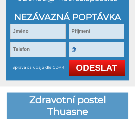
NEZÁVAZNÁ POPTÁVKA
Správa os. údajů dle GDPR
Zdravotní postel
Thuasne