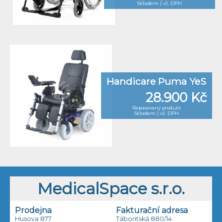
Skladem | vč. DPH
Handicare Puma YeS
28.900 Kč
Repasovaný produkt
Skladem | vč. DPH
MedicalSpace s.r.o.
Prodejna
Fakturační adresa
Husova 877
Táboritská 880/14