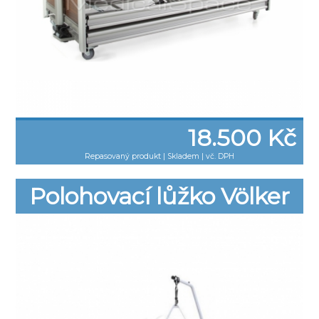
18.500 Kč
Repasovaný produkt
|
Skladem | vč. DPH
Polohovací lůžko Völker