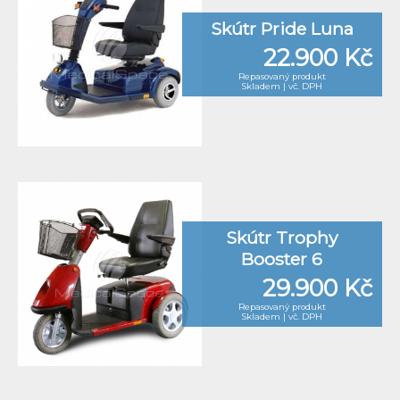
Skútr Pride Luna
22.900 Kč
Repasovaný produkt
Skladem | vč. DPH
Skútr Trophy
Booster 6
29.900 Kč
Repasovaný produkt
Skladem | vč. DPH