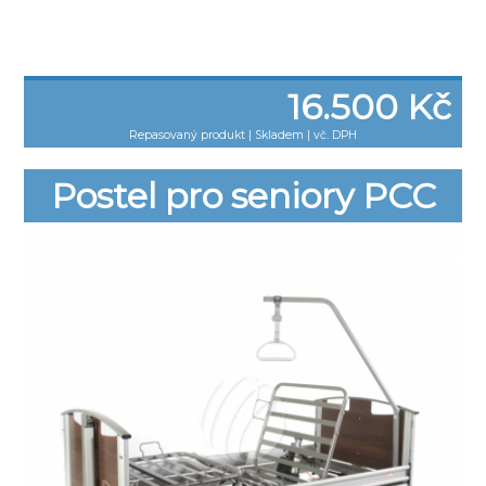
16.500 Kč
Repasovaný produkt
|
Skladem | vč. DPH
Postel pro seniory PCC