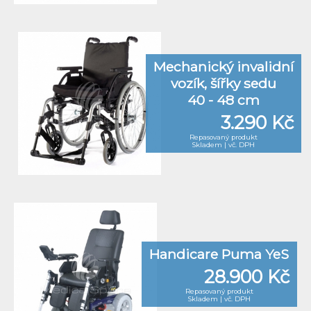
Mechanický invalidní
vozík, šířky sedu
40 - 48 cm
3.290 Kč
Repasovaný produkt
Skladem | vč. DPH
Handicare Puma YeS
28.900 Kč
Repasovaný produkt
Skladem | vč. DPH