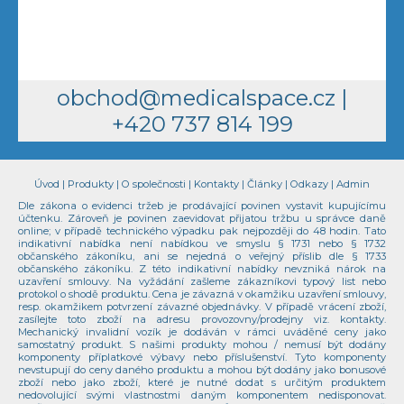
obchod@medicalspace.cz
|
+420 737 814 199
Úvod
|
Produkty
|
O společnosti
|
Kontakty
|
Články
|
Odkazy
|
Admin
Dle zákona o evidenci tržeb je prodávající povinen vystavit kupujícímu
účtenku. Zároveň je povinen zaevidovat přijatou tržbu u správce daně
online; v případě technického výpadku pak nejpozději do 48 hodin. Tato
indikativní nabídka není nabídkou ve smyslu § 1731 nebo § 1732
občanského zákoníku, ani se nejedná o veřejný příslib dle § 1733
občanského zákoníku. Z této indikativní nabídky nevzniká nárok na
uzavření smlouvy. Na vyžádání zašleme zákazníkovi typový list nebo
protokol o shodě produktu. Cena je závazná v okamžiku uzavření smlouvy,
resp. okamžikem potvrzení závazné objednávky. V případě vrácení zboží,
zasílejte toto zboží na adresu provozovny/prodejny viz. kontakty.
Mechanický invalidní vozík je dodáván v rámci uváděné ceny jako
samostatný produkt. S našimi produkty mohou / nemusí být dodány
komponenty příplatkové výbavy nebo příslušenství. Tyto komponenty
nevstupují do ceny daného produktu a mohou být dodány jako bonusové
zboží nebo jako zboží, které je nutné dodat s určitým produktem
nedovolující svými vlastnostmi daným komponentem nedisponovat.