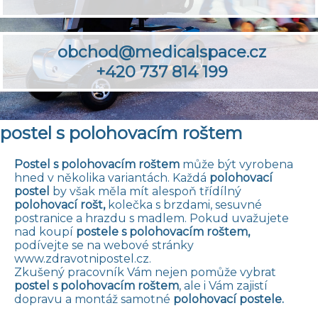
obchod@medicalspace.cz
+420 737 814 199
postel s polohovacím roštem
Postel s polohovacím roštem
může být vyrobena
hned v několika variantách. Každá
polohovací
postel
by však měla mít alespoň třídílný
polohovací rošt,
kolečka s brzdami, sesuvné
postranice a hrazdu s madlem. Pokud uvažujete
nad koupí
postele s polohovacím roštem,
podívejte se na webové stránky
www.zdravotnipostel.cz
.
Zkušený pracovník Vám nejen pomůže vybrat
postel s polohovacím roštem
, ale i Vám zajistí
dopravu a montáž samotné
polohovací postele.