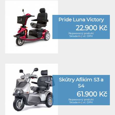
Pride Luna Victory
22.900 Kč
Repasovaný produkt
Skladem | vč. DPH
Skútry Afikim S3 a
S4
61.900 Kč
Repasovaný produkt
Skladem | vč. DPH