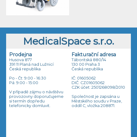
MedicalSpace s.r.o.
Prodejna
Fakturační adresa
Husova 877
Táboritská 880/14
391 11 Planá nad Lužnicí
130 00 Praha 3
Česká republika
Česká republika
Po - Čt: 9:00 - 16:30
IČ: 01605062
Pá: 9:00 - 15:00
DIČ: CZ01605062
CZK účet: 2501268098/2010
V případě zájmu o návštěvu
provozovny doporučujeme
Společnost je zapsána u
si termín dopředu
Městského soudu v Praze,
telefonicky domluvit.
oddíl C, vložka 208871.