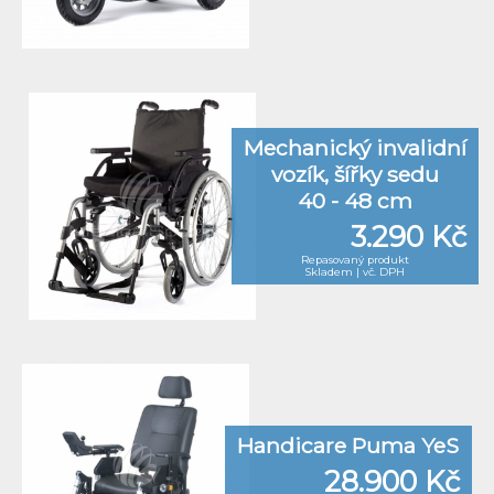
Mechanický invalidní
vozík, šířky sedu
40 - 48 cm
3.290 Kč
Repasovaný produkt
Skladem | vč. DPH
Handicare Puma YeS
28.900 Kč