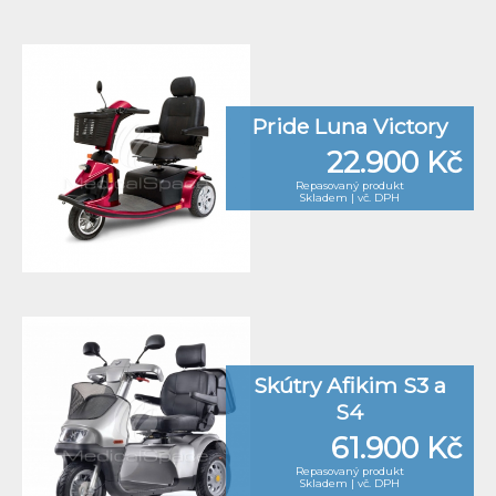
Pride Luna Victory
22.900 Kč
Repasovaný produkt
Skladem | vč. DPH
Skútry Afikim S3 a
S4
61.900 Kč
Repasovaný produkt
Skladem | vč. DPH