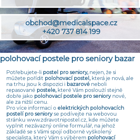
obchod@medicalspace.cz
+420 737 814 199
polohovací postele pro seniory bazar
Potřebujete-li
postel pro seniory,
nejen, že si
můžete pořídit
polohovací postel,
která je nová, ale
na trhu jsou k dispozici i
bazarové
neboli
repasované
postele,
které Vám poslouží stejně
dobře jako
polohovací postele
pro seniory
nové,
ale za nižší cenu.
Pro více informací o
elektrických polohovacích
postelí pro seniory
se podívejte na webovou
stránku
www.zdravotnipostel.cz
, kde můžete
vyplnit nezávazný online formulář, na jehož
základě se s Vámi spojí odborně vyškolený
specialista, který Vám s výběrem
polohovací