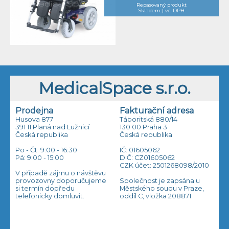
Repasovaný produkt
Skladem | vč. DPH
MedicalSpace s.r.o.
Prodejna
Fakturační adresa
Husova 877
Táboritská 880/14
391 11 Planá nad Lužnicí
130 00 Praha 3
Česká republika
Česká republika
Po - Čt: 9:00 - 16:30
IČ: 01605062
Pá: 9:00 - 15:00
DIČ: CZ01605062
CZK účet: 2501268098/2010
V případě zájmu o návštěvu
provozovny doporučujeme
Společnost je zapsána u
si termín dopředu
Městského soudu v Praze,
telefonicky domluvit.
oddíl C, vložka 208871.