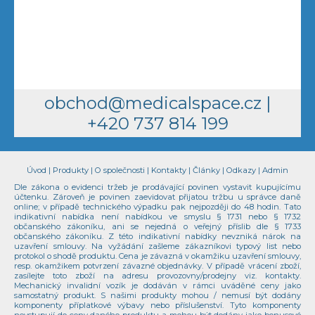
obchod@medicalspace.cz
|
+420 737 814 199
Úvod
|
Produkty
|
O společnosti
|
Kontakty
|
Články
|
Odkazy
|
Admin
Dle zákona o evidenci tržeb je prodávající povinen vystavit kupujícímu
účtenku. Zároveň je povinen zaevidovat přijatou tržbu u správce daně
online; v případě technického výpadku pak nejpozději do 48 hodin. Tato
indikativní nabídka není nabídkou ve smyslu § 1731 nebo § 1732
občanského zákoníku, ani se nejedná o veřejný příslib dle § 1733
občanského zákoníku. Z této indikativní nabídky nevzniká nárok na
uzavření smlouvy. Na vyžádání zašleme zákazníkovi typový list nebo
protokol o shodě produktu. Cena je závazná v okamžiku uzavření smlouvy,
resp. okamžikem potvrzení závazné objednávky. V případě vrácení zboží,
zasílejte toto zboží na adresu provozovny/prodejny viz. kontakty.
Mechanický invalidní vozík je dodáván v rámci uváděné ceny jako
samostatný produkt. S našimi produkty mohou / nemusí být dodány
komponenty příplatkové výbavy nebo příslušenství. Tyto komponenty
nevstupují do ceny daného produktu a mohou být dodány jako bonusové