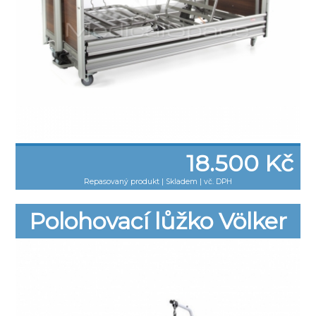
18.500 Kč
Repasovaný produkt
|
Skladem | vč. DPH
Polohovací lůžko Völker