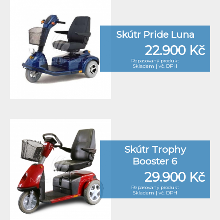
Skútr Pride Luna
22.900 Kč
Repasovaný produkt
Skladem | vč. DPH
Skútr Trophy
Booster 6
29.900 Kč
Repasovaný produkt
Skladem | vč. DPH