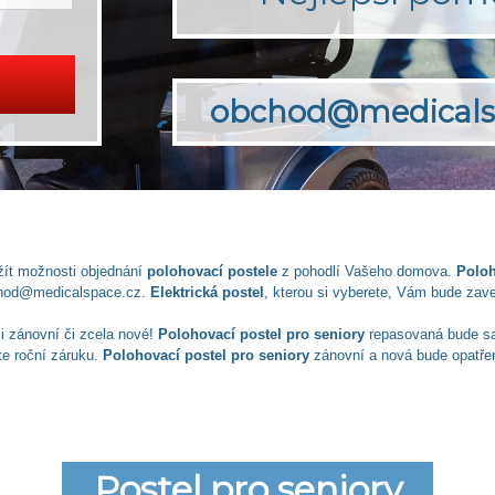
obchod@medicals
žít možnosti objednání
polohovací postele
z pohodlí Vašeho domova.
Poloh
hod@medicalspace.cz
.
Elektrická postel
, kterou si vyberete, Vám bude za
 i zánovní či zcela nové!
Polohovací postel pro seniory
repasovaná bude sam
te roční záruku.
Polohovací postel pro seniory
zánovní a nová bude opatřen
Postel pro seniory