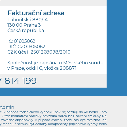
Fakturační adresa
Táboritská 880/14
130 00 Praha 3
Česká republika
IČ: 01605062
DIČ: CZ01605062
CZK účet: 2501268098/2010
Společnost je zapsána u Městského soudu
v Praze, oddíl C, vložka 208871.
 814 199
Admin
ne; v případě technického výpadku pak nejpozději do 48 hodin. Tato
u. Z této indikativní nabídky nevzniká nárok na uzavření smlouvy. Na
ávazné objednávky. V případě vrácení zboží, zasílejte toto zboží na
kty mohou / nemusí být dodány komponenty příplatkové výbavy nebo