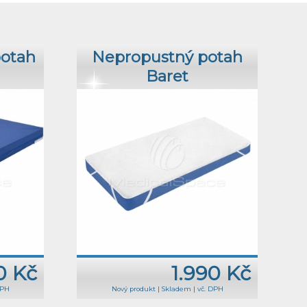
potah
Nepropustný potah
Baret
0 Kč
1.990 Kč
DPH
Nový produkt
|
Skladem
|
vč. DPH