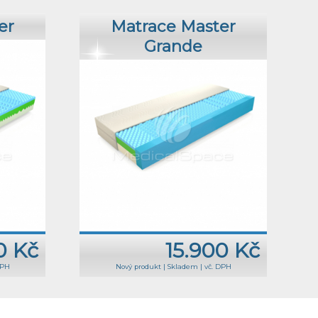
er
Matrace Master
Grande
0 Kč
15.900 Kč
DPH
Nový produkt
|
Skladem
|
vč. DPH