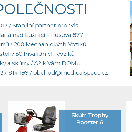
SPOLEČNOSTI
13 / Stabilní partner pro Vás
aná nad Lužnicí - Husova 877
útrů / 200 Mechanických Vozíků
elí / 50 Invalidních Vozíků
ky a skútry / Až k Vám DOMŮ
37 814 199
/
obchod@medicalspace.cz
Skútr Trophy
Booster 6