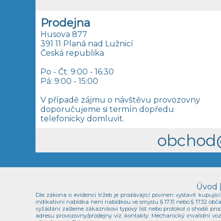
Prodejna
Husova 877
391 11 Planá nad Lužnicí
Česká republika
Po - Čt: 9:00 - 16:30
Pá: 9:00 - 15:00
V případě zájmu o návštěvu provozovny
doporučujeme si termín dopředu
telefonicky domluvit.
obchod
Úvod
Dle zákona o evidenci tržeb je prodávající povinen vystavit kupuj
indikativní nabídka není nabídkou ve smyslu § 1731 nebo § 1732 obča
vyžádání zašleme zákazníkovi typový list nebo protokol o shodě pro
adresu provozovny/prodejny viz. kontakty. Mechanický invalidní 