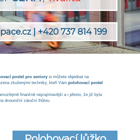
pace.cz
|
+420 737 814 199
ovací postel pro seniory
si můžete objednat na
vezena zkušenými techniky, kteří Vám
polohovací postel
ozřejmě finančně nejzajímavější a i přesto, že již byla
a dvouroční záruční lhůtou.
Polohovací lůžko