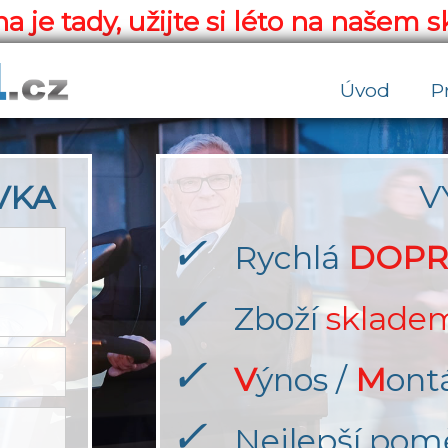
a je tady, užijte si léto na našem s
Úvod
P
V
VKA
✓
Rychlá
DOPR
✓
Zboží
sklade
✓
V
ýnos /
M
ont
✓
Nejlepší pom