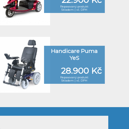
Repasovaný produkt
Skladem | vč. DPH
Handicare Puma
YeS
28.900 Kč
Repasovaný produkt
Skladem | vč. DPH
.