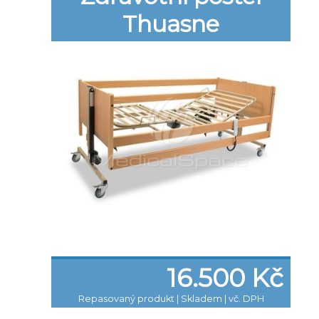
Thuasne
16.500 Kč
Repasovaný produkt
|
Skladem | vč. DPH