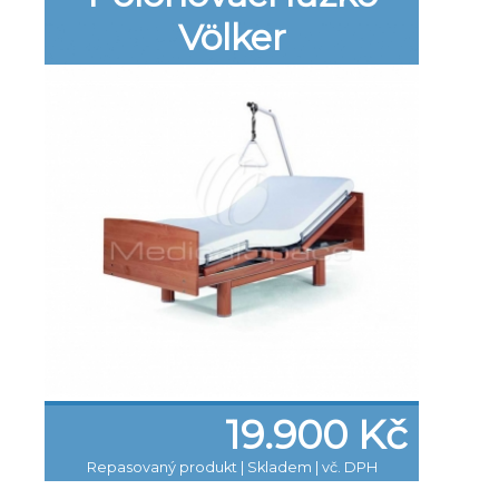
Völker
19.900 Kč
Repasovaný produkt
|
Skladem | vč. DPH