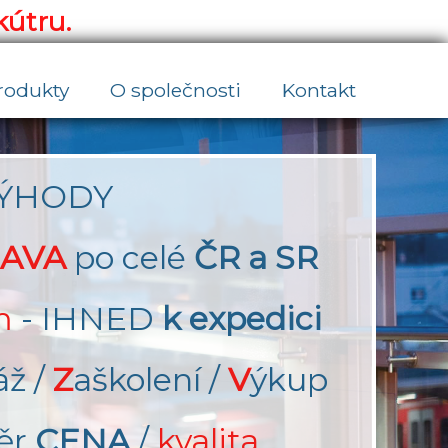
kútru.
rodukty
O společnosti
Kontakt
ÝHODY
AVA
po celé
ČR a SR
m
- IHNED
k expedici
áž /
Z
aškolení /
V
ýkup
ěr
CENA
/
kvalita