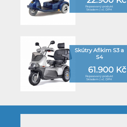
Repasovaný produkt
Skladem | vč. DPH
Skútry Afikim S3 a
S4
61.900 Kč
Repasovaný produkt
Skladem | vč. DPH