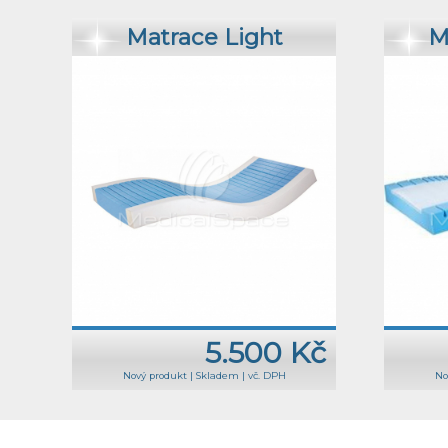
Matrace Light
M
5.500 Kč
Nový produkt
|
Skladem
|
vč. DPH
No