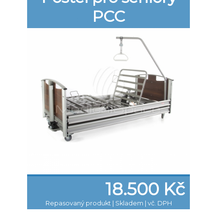
PCC
18.500 Kč
Repasovaný produkt
|
Skladem | vč. DPH