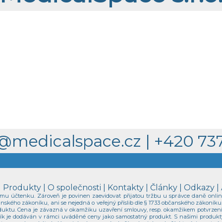
@medicalspace.cz
|
+420 737
|
Produkty
|
O společnosti
|
Kontakty
|
Články
|
Odkazy
|
ícímu účtenku. Zároveň je povinen zaevidovat přijatou tržbu u správce daně onli
nského zákoníku, ani se nejedná o veřejný příslib dle § 1733 občanského zákoník
duktu. Cena je závazná v okamžiku uzavření smlouvy, resp. okamžikem potvrzení z
vozík je dodáván v rámci uváděné ceny jako samostatný produkt. S našimi produ