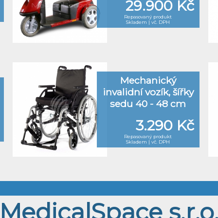
29.900 Kč
Repasovaný produkt
Skladem | vč. DPH
Mechanický
invalidní vozík, šířky
sedu 40 - 48 cm
3.290 Kč
Repasovaný produkt
Skladem | vč. DPH
MedicalSpace s.r.o