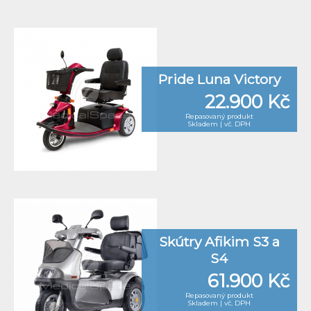
Pride Luna Victory
22.900 Kč
Repasovaný produkt
Skladem | vč. DPH
Skútry Afikim S3 a
S4
61.900 Kč
Repasovaný produkt
Skladem | vč. DPH