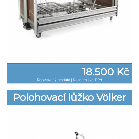
18.500 Kč
Repasovaný produkt
|
Skladem | vč. DPH
Polohovací lůžko Völker