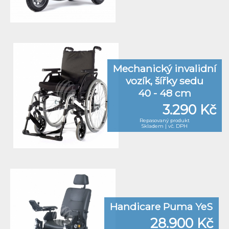
Mechanický invalidní
vozík, šířky sedu
40 - 48 cm
3.290 Kč
Repasovaný produkt
Skladem | vč. DPH
Handicare Puma YeS
28.900 Kč