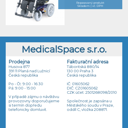
Repasovaný produkt
Skladem | vč. DPH
MedicalSpace s.r.o.
Prodejna
Fakturační adresa
Husova 877
Táboritská 880/14
391 11 Planá nad Lužnicí
130 00 Praha 3
Česká republika
Česká republika
Po - Čt: 9:00 - 16:30
IČ: 01605062
Pá: 9:00 - 15:00
DIČ: CZ01605062
CZK účet: 2501268098/2010
V případě zájmu o návštěvu
provozovny doporučujeme
Společnost je zapsána u
si termín dopředu
Městského soudu v Praze,
telefonicky domluvit.
oddíl C, vložka 208871.