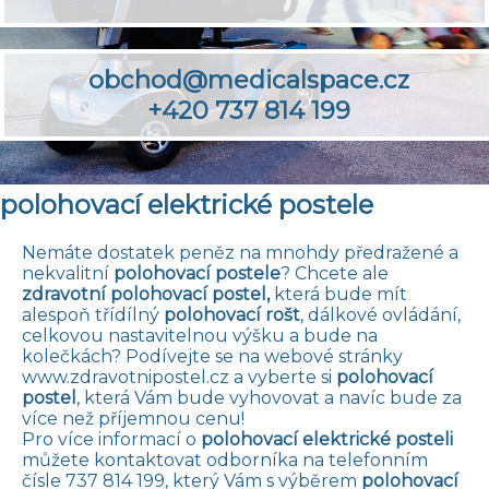
obchod@medicalspace.cz
+420 737 814 199
polohovací elektrické postele
Nemáte dostatek peněz na mnohdy předražené a
nekvalitní
polohovací postele
? Chcete ale
zdravotní polohovací postel,
která bude mít
alespoň třídílný
polohovací rošt
, dálkové ovládání,
celkovou nastavitelnou výšku a bude na
kolečkách? Podívejte se na webové stránky
www.zdravotnipostel.cz
a vyberte si
polohovací
postel
, která Vám bude vyhovovat a navíc bude za
více než příjemnou cenu!
Pro více informací o
polohovací elektrické posteli
můžete kontaktovat odborníka na telefonním
čísle 737 814 199, který Vám s výběrem
polohovací