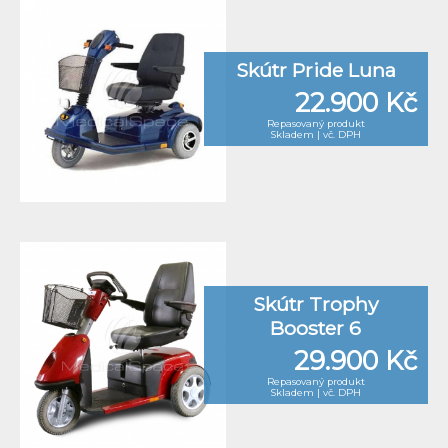
Skútr Pride Luna
22.900 Kč
Repasovaný produkt
Skladem | vč. DPH
Skútr Trophy
Booster 6
29.900 Kč
Repasovaný produkt
Skladem | vč. DPH