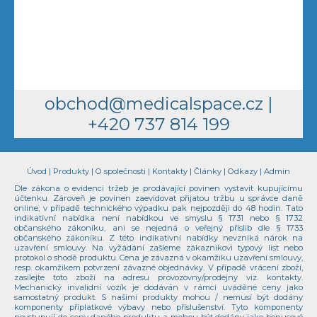
obchod@medicalspace.cz
|
+420 737 814 199
Úvod
|
Produkty
|
O společnosti
|
Kontakty
|
Články
|
Odkazy
|
Admin
Dle zákona o evidenci tržeb je prodávající povinen vystavit kupujícímu
účtenku. Zároveň je povinen zaevidovat přijatou tržbu u správce daně
online; v případě technického výpadku pak nejpozději do 48 hodin. Tato
indikativní nabídka není nabídkou ve smyslu § 1731 nebo § 1732
občanského zákoníku, ani se nejedná o veřejný příslib dle § 1733
občanského zákoníku. Z této indikativní nabídky nevzniká nárok na
uzavření smlouvy. Na vyžádání zašleme zákazníkovi typový list nebo
protokol o shodě produktu. Cena je závazná v okamžiku uzavření smlouvy,
resp. okamžikem potvrzení závazné objednávky. V případě vrácení zboží,
zasílejte toto zboží na adresu provozovny/prodejny viz. kontakty.
Mechanický invalidní vozík je dodáván v rámci uváděné ceny jako
samostatný produkt. S našimi produkty mohou / nemusí být dodány
komponenty příplatkové výbavy nebo příslušenství. Tyto komponenty
nevstupují do ceny daného produktu a mohou být dodány jako bonusové